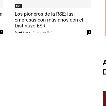
RSE
ía
Los pioneros de la RSE: las
empresas con más años con el
Distintivo ESR
ExpokNews
-
11 febrero 2010
0
1