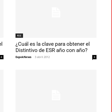
RSE
l
¿Cuál es la clave para obtener el
Distintivo de ESR año con año?
ExpokNews
-
3 abril 2012
0
0