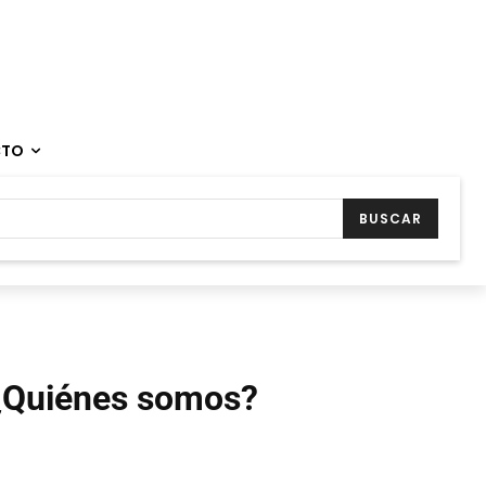
CTO
BUSCAR
¿Quiénes somos?