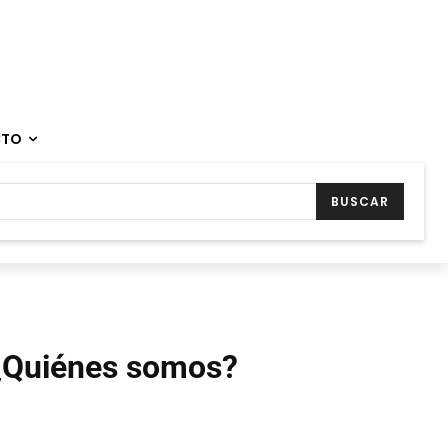
CTO
BUSCAR
¿Quiénes somos?