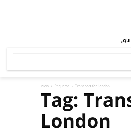
¿QUI
Inicio
Etiquetas
Transport for London
Tag: Tran
London