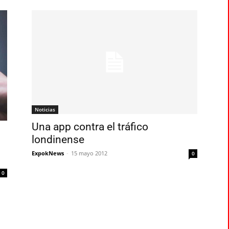
Noticias
Una app contra el tráfico
londinense
ExpokNews
-
15 mayo 2012
0
0