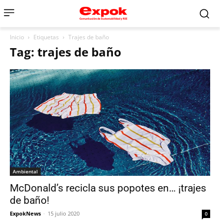
Inicio
Etiquetas
Trajes de baño
Tag: trajes de baño
Ambiental
McDonald’s recicla sus popotes en… ¡trajes
de baño!
ExpokNews
-
15 julio 2020
0