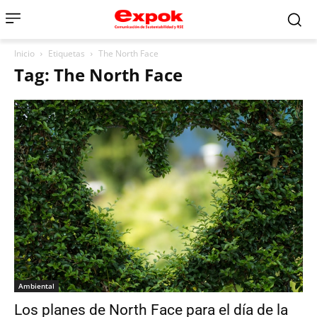
Inicio
Etiquetas
The North Face
Tag: The North Face
Ambiental
Los planes de North Face para el día de la