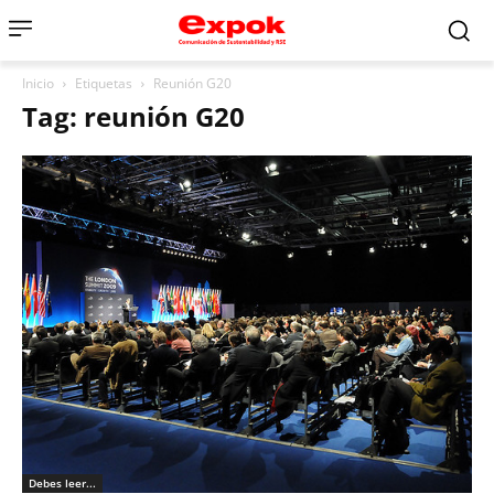
Inicio
Etiquetas
Reunión G20
Tag: reunión G20
Debes leer...