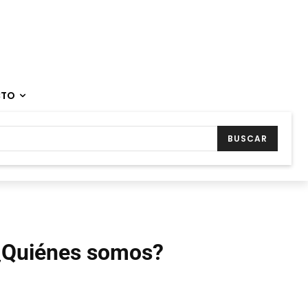
CTO
BUSCAR
¿Quiénes somos?