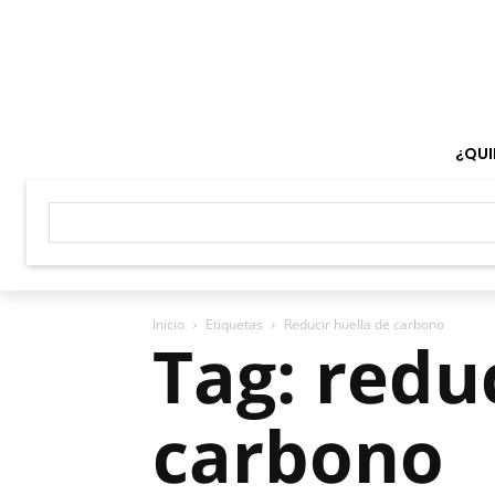
¿QUI
Inicio
Etiquetas
Reducir huella de carbono
Tag: redu
carbono