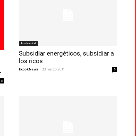
Ambiental
Subsidiar energéticos, subsidiar a
los ricos
ExpokNews
-
23 marzo 2011
0
e
0