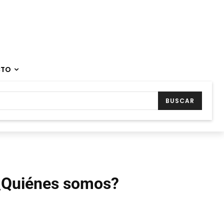
CTO
BUSCAR
¿Quiénes somos?