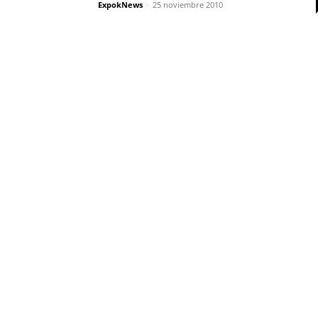
ExpokNews
-
25 noviembre 2010