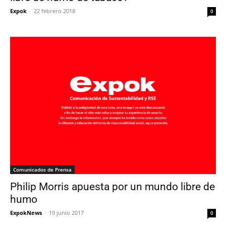
Expok
-
22 febrero 2018
0
Comunicados de Prensa
Philip Morris apuesta por un mundo libre de
humo
ExpokNews
-
19 junio 2017
0