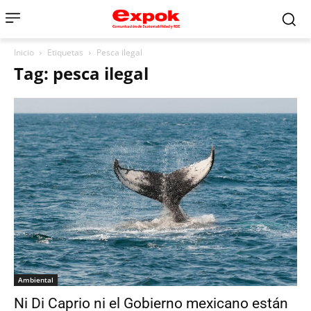
Inicio
Etiquetas
Pesca ilegal
Tag: pesca ilegal
Ambiental
Ni Di Caprio ni el Gobierno mexicano están