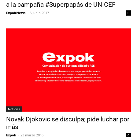
a la campaña #Superpapás de UNICEF
ExpokNews
-
6 junio 2017
0
Noticias
Novak Djokovic se disculpa; pide luchar por
más
Expok
-
23 marzo 2016
0