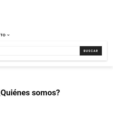
CTO
BUSCAR
¿Quiénes somos?