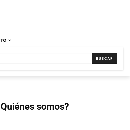
CTO
BUSCAR
¿Quiénes somos?