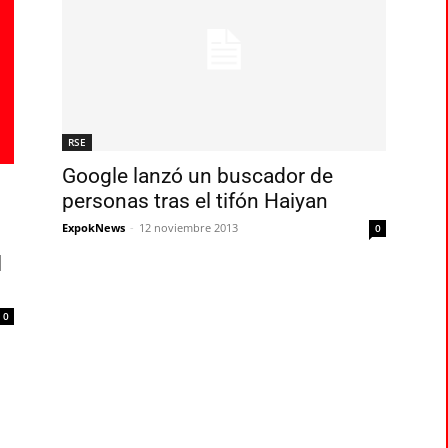
RSE
Google lanzó un buscador de
personas tras el tifón Haiyan
ExpokNews
-
12 noviembre 2013
0
l
0