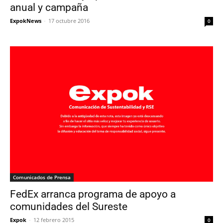
anual y campaña
ExpokNews
-
17 octubre 2016
0
Comunicados de Prensa
FedEx arranca programa de apoyo a
comunidades del Sureste
Expok
-
12 febrero 2015
0