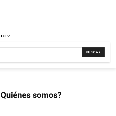
CTO
BUSCAR
¿Quiénes somos?