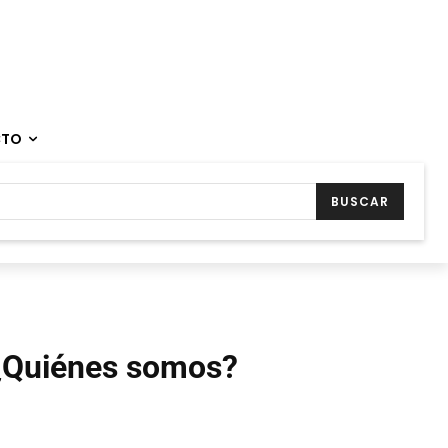
CTO
BUSCAR
¿Quiénes somos?