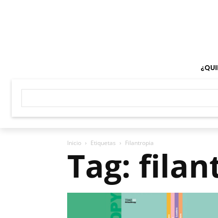
¿QUI
Inicio
Etiquetas
Filantropia
Tag: filan