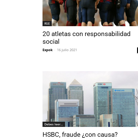
RSE
20 atletas con responsabilidad
social
Expok
-
16 julio 2021
Debes leer...
HSBC, fraude ¿con causa?