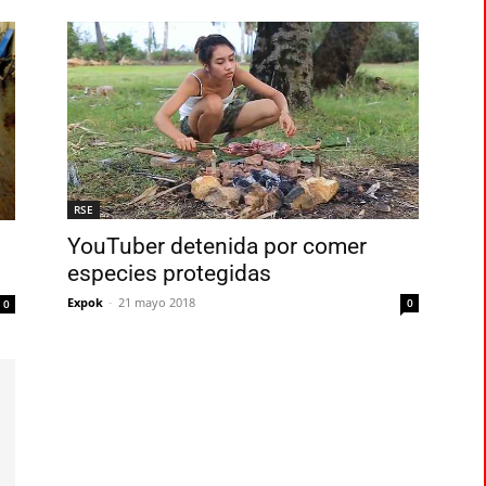
RSE
YouTuber detenida por comer
especies protegidas
Expok
-
21 mayo 2018
0
0