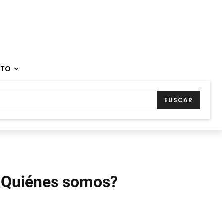
CTO
BUSCAR
¿Quiénes somos?