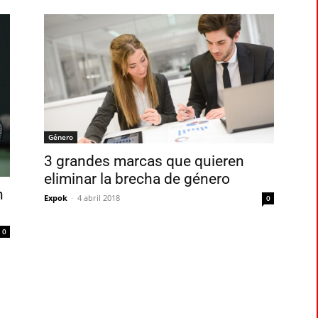
Género
3 grandes marcas que quieren
eliminar la brecha de género
n
Expok
-
4 abril 2018
0
0