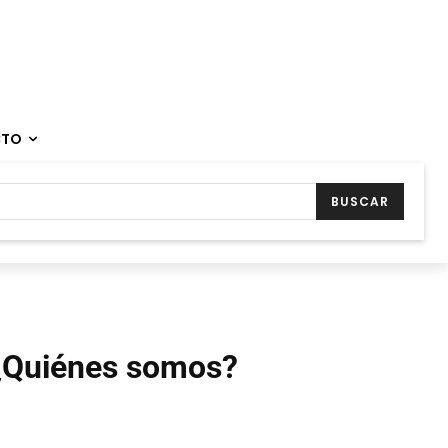
CTO
BUSCAR
¿Quiénes somos?