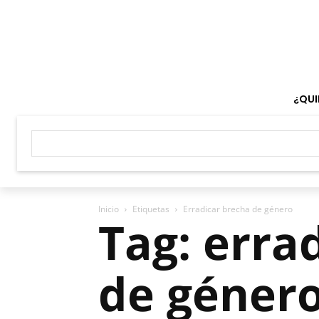
¿QUI
Inicio
Etiquetas
Erradicar brecha de género
Tag: erra
de géner