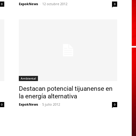
ExpokNews
-
12 octubre 2012
0
0
Ambiental
Destacan potencial tijuanense en
la energía alternativa
ExpokNews
-
5 julio 2012
0
0