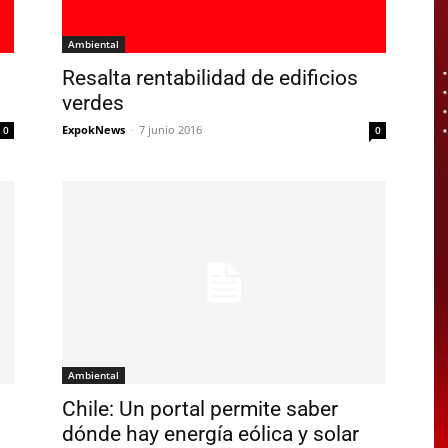
Ambiental
Resalta rentabilidad de edificios
verdes
ExpokNews
-
7 junio 2016
0
0
Ambiental
Chile: Un portal permite saber
dónde hay energía eólica y solar