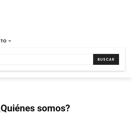
CTO
BUSCAR
¿Quiénes somos?