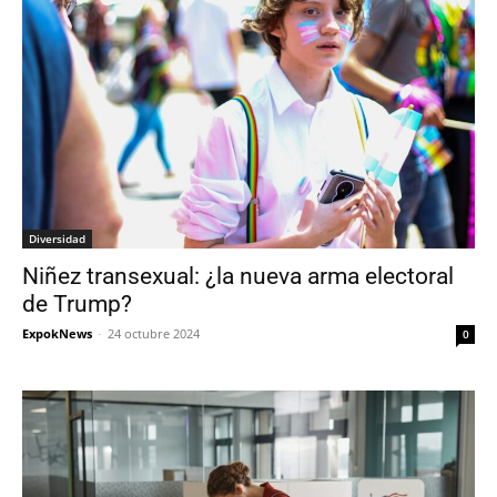
Diversidad
Niñez transexual: ¿la nueva arma electoral
de Trump?
ExpokNews
-
24 octubre 2024
0