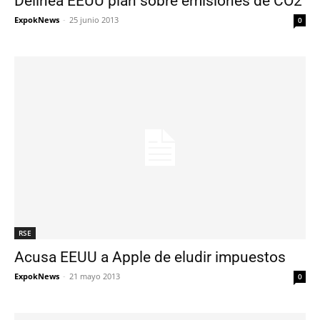
Delinea EEUU plan sobre emisiones de CO2
ExpokNews
-
25 junio 2013
0
RSE
Acusa EEUU a Apple de eludir impuestos
ExpokNews
-
21 mayo 2013
0