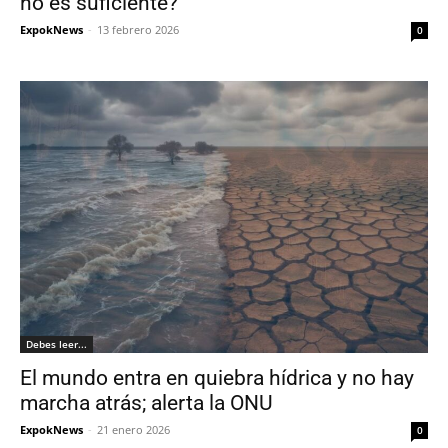
no es suficiente?
ExpokNews
-
13 febrero 2026
0
Debes leer...
El mundo entra en quiebra hídrica y no hay
marcha atrás; alerta la ONU
ExpokNews
-
21 enero 2026
0