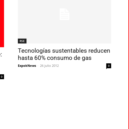
RSE
Tecnologías sustentables reducen
:
hasta 60% consumo de gas
ExpokNews
-
26 julio 2012
0
0