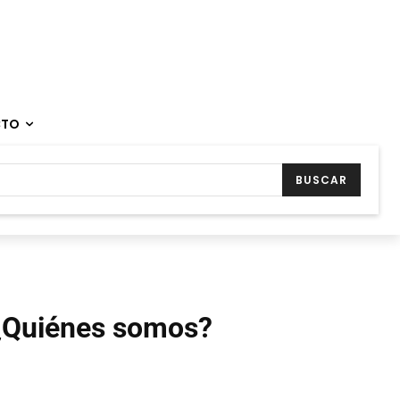
CTO
BUSCAR
¿Quiénes somos?