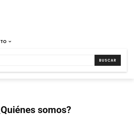
CTO
BUSCAR
¿Quiénes somos?