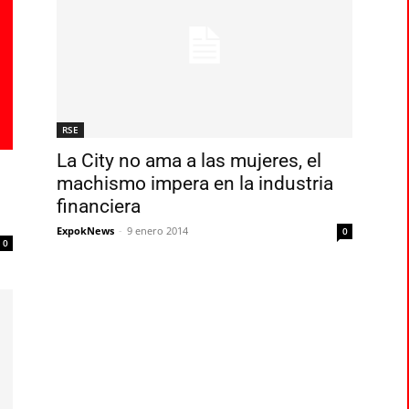
RSE
La City no ama a las mujeres, el
machismo impera en la industria
financiera
ExpokNews
-
9 enero 2014
0
0