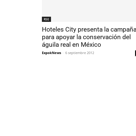
RSE
Hoteles City presenta la campañ
para apoyar la conservación del
águila real en México
ExpokNews
-
6 septiembre 2012