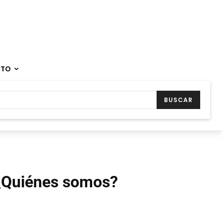
CTO
BUSCAR
¿Quiénes somos?