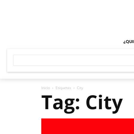
¿QUI
Inicio
Etiquetas
City
Tag: City