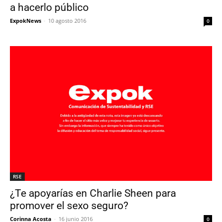
a hacerlo público
ExpokNews
-
10 agosto 2016
0
RSE
¿Te apoyarías en Charlie Sheen para
promover el sexo seguro?
Corinna Acosta
-
16 junio 2016
0