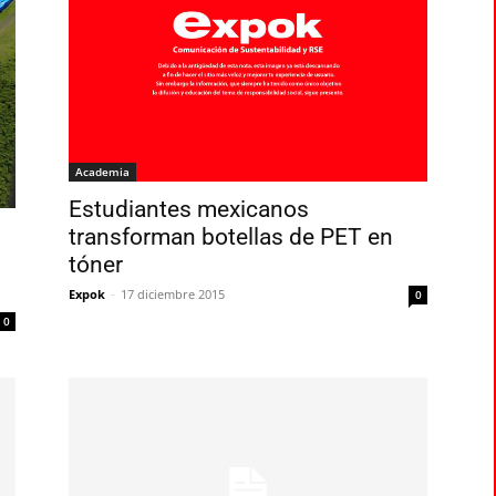
Academia
Estudiantes mexicanos
transforman botellas de PET en
tóner
Expok
-
17 diciembre 2015
0
0