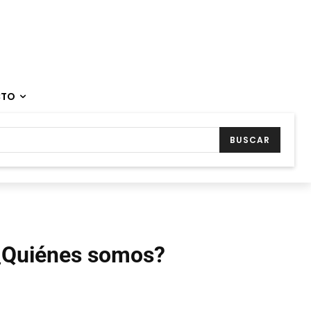
CTO
BUSCAR
¿Quiénes somos?