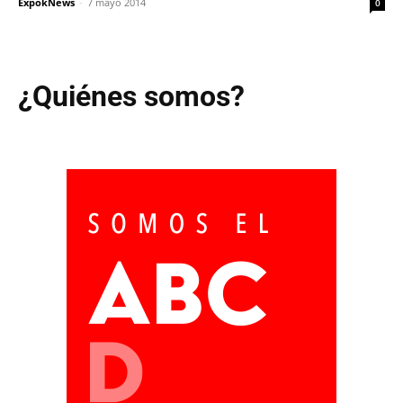
ExpokNews
-
7 mayo 2014
0
¿Quiénes somos?