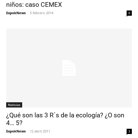
niños: caso CEMEX
ExpokNews
-
5 febrero 2014
0
Noticias
¿Qué son las 3 R´s de la ecología? ¿O son
4… 5?
ExpokNews
-
12 abril 2011
3