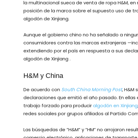
la multinacional sueca de venta de ropa H&M, en 
posición de la marca sobre el supuesto uso de tr
algodón de Xinjiang.
Aunque el gobierno chino no ha señalado a ningun
consumidores contra las marcas extranjeras —incl
extendiendo por el país en respuesta a sus declar
algodón de Xinjiang .
H&M y China
De acuerdo con
South China Morning Post
, H&M 
declaraciones que emitió el año pasado. En ellas
trabajo forzado para producir
algodón en Xinjiang
redes sociales por grupos afiliados al Partido Co
Las búsquedas de “H&M” y “HM” no arrojaron resul
comercio electrónico, aplicaciones de transport