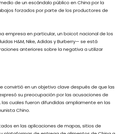
medio de un escándalo público en China por la
abajos forzados por parte de los productores de
a empresa en particular, un boicot nacional de los
uidas H&M, Nike, Adidas y Burberry— se está
aciones anteriores sobre la negativa a utilizar
se convirtió en un objetivo clave después de que las
 expresó su preocupación por las acusaciones de
, las cuales fueron difundidas ampliamente en las
munista Chino.
tados en las aplicaciones de mapas, sitios de
e y plataformas de entrega de alimentos de China a