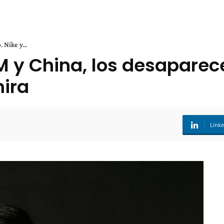
Nike y...
 y China, los desaparece
mira
Link