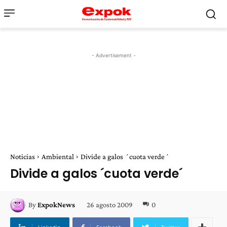
- Advertisement -
Noticias
Ambiental
Divide a galos ´cuota verde´
Divide a galos ´cuota verde´
26 agosto 2009
0
By
ExpokNews