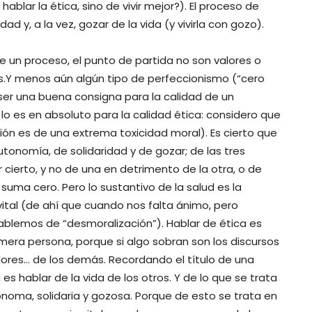
ablar la ética, sino de vivir mejor?). El proceso de
ad y, a la vez, gozar de la vida (y vivirla con gozo).
e un proceso, el punto de partida no son valores o
s.Y menos aún algún tipo de perfeccionismo (“cero
er una buena consigna para la calidad de un
lo es en absoluto para la calidad ética: considero que
ión es de una extrema toxicidad moral). Es cierto que
tonomía, de solidaridad y de gozar; de las tres
r cierto, y no de una en detrimento de la otra, o de
suma cero. Pero lo sustantivo de la salud es la
vital (de ahí que cuando nos falta ánimo, pero
blemos de “desmoralización”). Hablar de ética es
imera persona, porque si algo sobran son los discursos
lores… de los demás. Recordando el título de una
es hablar de la vida de los otros. Y de lo que se trata
ónoma, solidaria y gozosa. Porque de esto se trata en