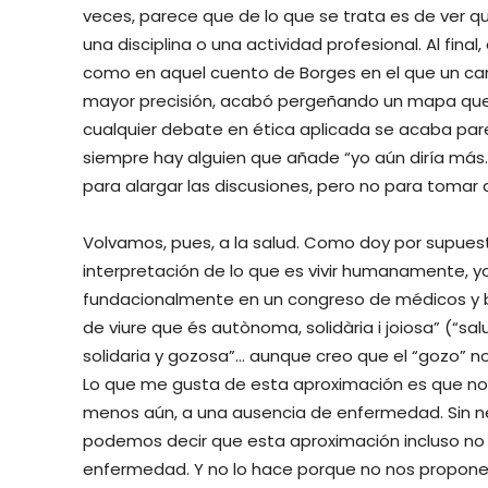
veces, parece que de lo que se trata es de ver qu
una disciplina o una actividad profesional. Al final
como en aquel cuento de Borges en el que un cart
mayor precisión, acabó pergeñando un mapa que 
cualquier debate en ética aplicada se acaba pa
siempre hay alguien que añade “yo aún diría más…”. 
para alargar las discusiones, pero no para tomar 
Volvamos, pues, a la salud. Como doy por supues
interpretación de lo que es vivir humanamente, y
fundacionalmente en un congreso de médicos y b
de viure que és autònoma, solidària i joiosa” (“s
solidaria y gozosa”… aunque creo que el “gozo” no
Lo que me gusta de esta aproximación es que no r
menos aún, a una ausencia de enfermedad. Sin ne
podemos decir que esta aproximación incluso no h
enfermedad. Y no lo hace porque no nos propone n