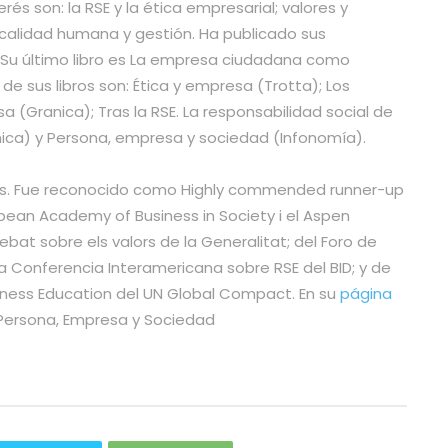
rés son: la RSE y la ética empresarial; valores y
, calidad humana y gestión. Ha publicado sus
. Su último libro es La empresa ciudadana como
e sus libros son: Ética y empresa (Trotta); Los
a (Granica); Tras la RSE. La responsabilidad social de
nica) y Persona, empresa y sociedad (Infonomía).
es. Fue reconocido como Highly commended runner-up
opean Academy of Business in Society i el Aspen
ebat sobre els valors de la Generalitat; del Foro de
a Conferencia Interamericana sobre RSE del BID; y de
usiness Education del UN Global Compact. En su
página
 Persona, Empresa y Sociedad