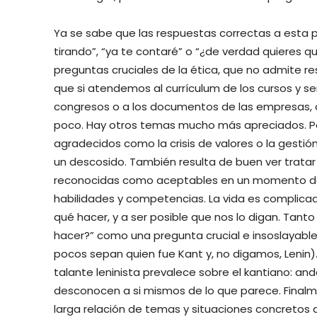
Ya se sabe que las respuestas correctas a esta p
tirando”, “ya te contaré” o “¿de verdad quieres qu
preguntas cruciales de la ética, que no admite r
que si atendemos al currículum de los cursos y semi
congresos o a los documentos de las empresas, c
poco. Hay otros temas mucho más apreciados. Por
agradecidos como la crisis de valores o la gestió
un descosido. También resulta de buen ver trat
reconocidas como aceptables en un momento dado
habilidades y competencias. La vida es complicad
qué hacer, y a ser posible que nos lo digan. Tant
hacer?” como una pregunta crucial e insoslayabl
pocos sepan quien fue Kant y, no digamos, Lenin)
talante leninista prevalece sobre el kantiano: an
desconocen a si mismos de lo que parece. Finalme
larga relación de temas y situaciones concretos 