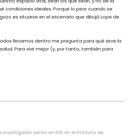
uestro espacio vital, sean los que sean, y no de la
é condiciones ideales. Porque lo peor cuando se
 gozo es situarse en el escenario que dibujó Lope de
todos llevamos dentro me pregunta para qué sirve la
alud. Para vivir mejor (y, por tanto, también para
investigador senior en RSE en el Instituto de