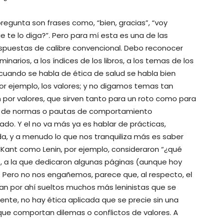
regunta son frases como, “bien, gracias”, “voy
e te lo diga?”. Pero para mí esta es una de las
espuestas de calibre convencional. Debo reconocer
narios, a los índices de los libros, a los temas de los
uando se habla de ética de salud se habla bien
 ejemplo, los valores; y no digamos temas tan
n por valores, que sirven tanto para un roto como para
ar de normas o pautas de comportamiento
. Y el no va más ya es hablar de prácticas,
a, y a menudo lo que nos tranquiliza más es saber
o Kant como Lenin, por ejemplo, consideraron “¿qué
e, a la que dedicaron algunas páginas (aunque hoy
. Pero no nos engañemos, parece que, al respecto, el
dan por ahí sueltos muchos más leninistas que se
nte, no hay ética aplicada que se precie sin una
que comportan dilemas o conflictos de valores. A