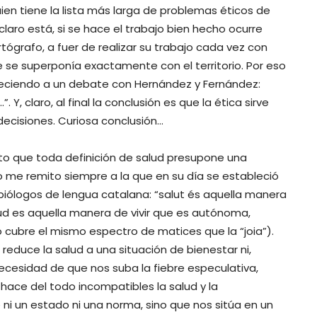
ien tiene la lista más larga de problemas éticos de
, claro está, si se hace el trabajo bien hecho ocurre
ógrafo, a fuer de realizar su trabajo cada vez con
se superponía exactamente con el territorio. Por eso
reciendo a un debate con Hernández y Fernández:
Y, claro, al final la conclusión es que la ética sirve
decisiones. Curiosa conclusión…
to que toda definición de salud presupone una
o me remito siempre a la que en su día se estableció
iólogos de lengua catalana: “salut és aquella manera
alud es aquella manera de vivir que es autónoma,
 cubre el mismo espectro de matices que la “joia”).
educe la salud a una situación de bienestar ni,
cesidad de que nos suba la fiebre especulativa,
ace del todo incompatibles la salud y la
i un estado ni una norma, sino que nos sitúa en un