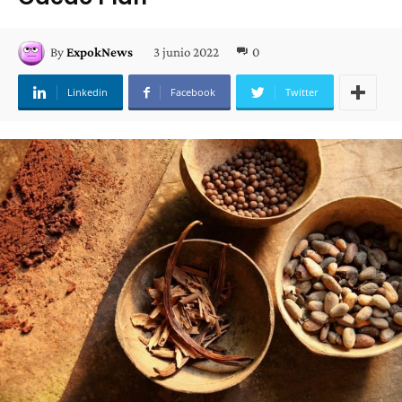
3 junio 2022
0
By
ExpokNews
Linkedin
Facebook
Twitter