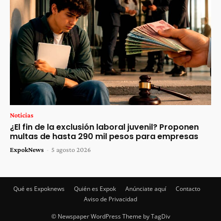
Noticias
¿El fin de la exclusión laboral juvenil? Proponen
multas de hasta 290 mil pesos para empresas
ExpokNews
-
5 agosto 2026
Qué es Expoknews
Quién es Expok
Anúnciate aquí
Contacto
Aviso de Privacidad
© Newspaper WordPress Theme by TagDiv