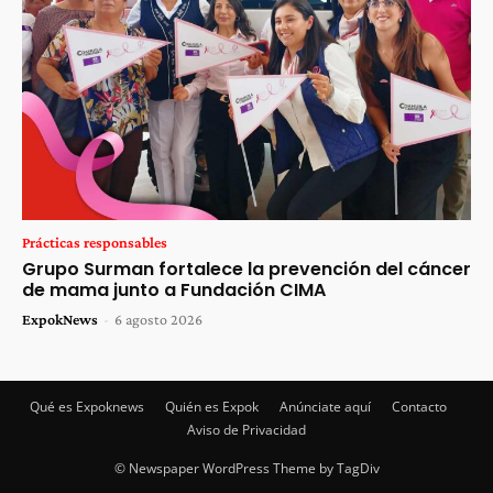
Prácticas responsables
Grupo Surman fortalece la prevención del cáncer
de mama junto a Fundación CIMA
ExpokNews
-
6 agosto 2026
Qué es Expoknews
Quién es Expok
Anúnciate aquí
Contacto
Aviso de Privacidad
© Newspaper WordPress Theme by TagDiv