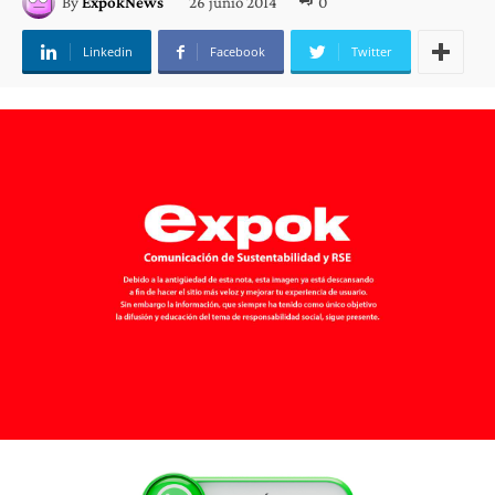
26 junio 2014
0
By
ExpokNews
Linkedin
Facebook
Twitter