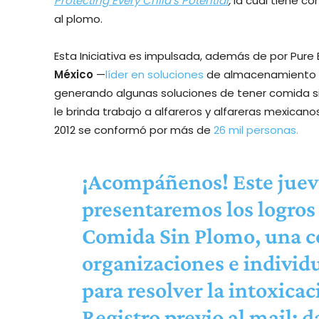
Protecting Every Child’s Potential
,
la cual tiene co
al plomo.
Esta Iniciativa es impulsada, además de por Pure 
México
—
líder en soluciones
de almacenamiento d
generando algunas soluciones de tener comida s
le brinda trabajo a alfareros y alfareras mexicano
2012 se conformó por más de
26 mil personas.
¡Acompáñenos! Este juev
presentaremos los logros
Comida Sin Plomo, una c
organizaciones e indivi
para resolver la intoxica
Registro previo al mail:
d