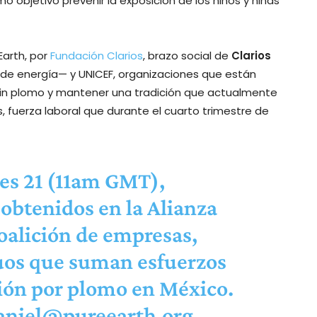
mo objetivo prevenir la exposición de los niños y niñas
Earth, por
Fundación Clarios
, brazo social de
Clarios
e energía— y UNICEF, organizaciones que están
in plomo y mantener una tradición que actualmente
s, fuerza laboral que durante el cuarto trimestre de
es 21 (11am GMT),
 obtenidos en la Alianza
oalición de empresas,
duos que suman esfuerzos
ción por plomo en México.
aniel@pureearth.org