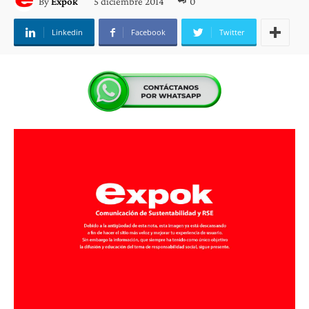
5 diciembre 2014
0
By
Expok
Linkedin
Facebook
Twitter