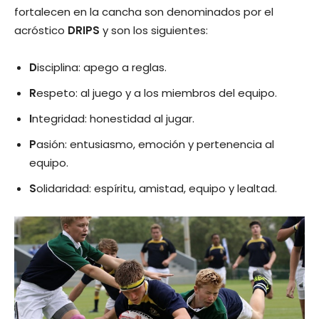
fortalecen en la cancha son denominados por el
acróstico
DRIPS
y son los siguientes:
D
isciplina: apego a reglas.
R
espeto: al juego y a los miembros del equipo.
I
ntegridad: honestidad al jugar.
P
asión: entusiasmo, emoción y pertenencia al
equipo.
S
olidaridad: espíritu, amistad, equipo y lealtad.