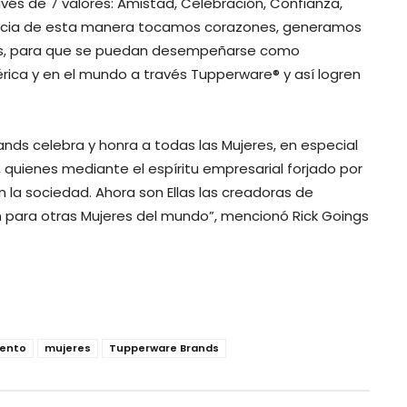
vés de 7 valores: Amistad, Celebración, Confianza,
rancia de esta manera tocamos corazones, generamos
mas, para que se puedan desempeñarse como
ica y en el mundo a través Tupperware® y así logren
rands celebra y honra a todas las Mujeres, en especial
 quienes mediante el espíritu empresarial forjado por
la sociedad. Ahora son Ellas las creadoras de
ón para otras Mujeres del mundo”, mencionó Rick Goings
ento
mujeres
Tupperware Brands