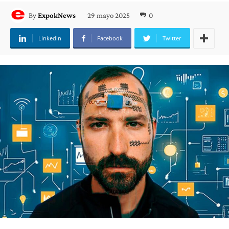
29 mayo 2025
0
By
ExpokNews
Linkedin
Facebook
Twitter