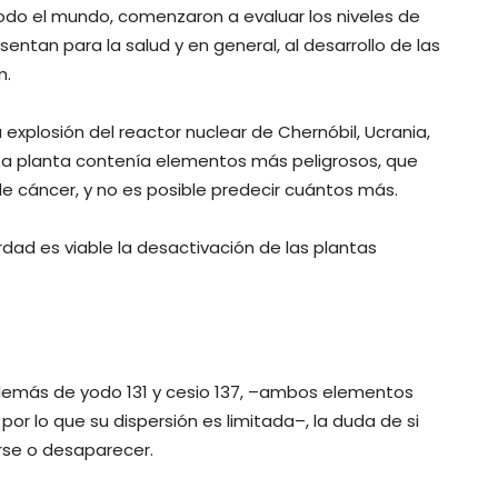
odo el mundo, comenzaron a evaluar los niveles de
entan para la salud y en general, al desarrollo de las
n.
a explosión del reactor nuclear de Chernóbil, Ucrania,
esa planta contenía elementos más peligrosos, que
de cáncer, y no es posible predecir cuántos más.
ad es viable la desactivación de las plantas
 además de yodo 131 y cesio 137, –ambos elementos
por lo que su dispersión es limitada–, la duda de si
rse o desaparecer.