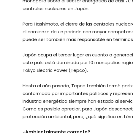
monopolio sobre el sector energético de casi 70
centrales nucleares en Japón.
Para Hashimoto, el cierre de las centrales nuclea
el comienzo de un periodo con mayor competenci
puede ser también más responsable en términos
Japón ocupa el tercer lugar en cuanto a generació
este país está dominado por 10 monopolios regio
Tokyo Electric Power (Tepco).
Hasta el año pasado, Tepco también formó parte 
conformado por importantes políticos y represent
industria energética siempre han estado al serv
Como es posible apreciar, para Japón desconect
protección ambiental, pero, ¿qué significa en tér
¿Ambientalmente correcto?