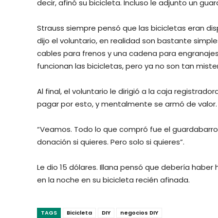
decir, afinó su bicicleta. Incluso le adjunto un gua
Strauss siempre pensó que las bicicletas eran di
dijo el voluntario, en realidad son bastante simpl
cables para frenos y una cadena para engranaj
funcionan las bicicletas, pero ya no son tan mister
Al final, el voluntario le dirigió a la caja registr
pagar por esto, y mentalmente se armó de valor.
“Veamos. Todo lo que compró fue el guardabarros, 
donación si quieres. Pero solo si quieres”.
Le dio 15 dólares. Illana pensó que debería hab
en la noche en su bicicleta recién afinada.
TAGS
Bicicleta
DIY
negocios DIY