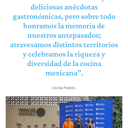
deliciosas anécdotas
gastronómicas, pero sobre todo
honramos la memoria de
nuestros antepasados;
atravesamos distintos territorios
y celebramos la riqueza y
diversidad de la cocina
mexicana”.
Cecilia Padrón.