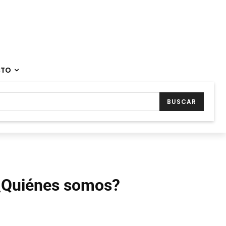
CTO
BUSCAR
¿Quiénes somos?