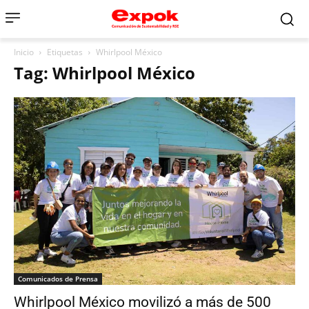
Inicio
Etiquetas
Whirlpool México
Tag: Whirlpool México
Comunicados de Prensa
Whirlpool México movilizó a más de 500