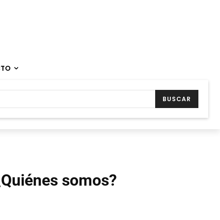
CTO
BUSCAR
¿Quiénes somos?