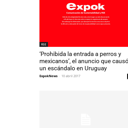
RSE
‘Prohibida la entrada a perros y
mexicanos’, el anuncio que caus
un escándalo en Uruguay
ExpokNews
-
10 abril 2017