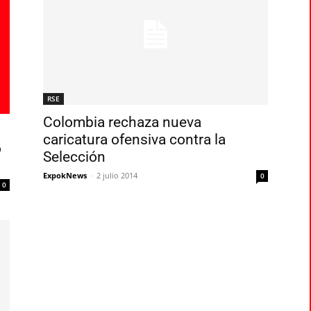
RSE
Colombia rechaza nueva
caricatura ofensiva contra la
ó
Selección
ExpokNews
-
2 julio 2014
0
0