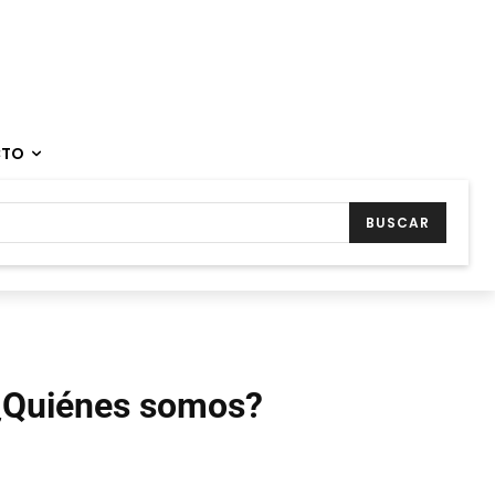
CTO
BUSCAR
¿Quiénes somos?