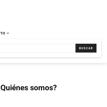
CTO
BUSCAR
¿Quiénes somos?