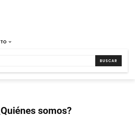
CTO
BUSCAR
¿Quiénes somos?