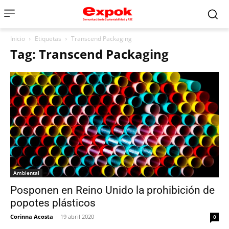
Inicio
Etiquetas
Transcend Packaging
Tag: Transcend Packaging
Ambiental
Posponen en Reino Unido la prohibición de
popotes plásticos
Corinna Acosta
-
19 abril 2020
0