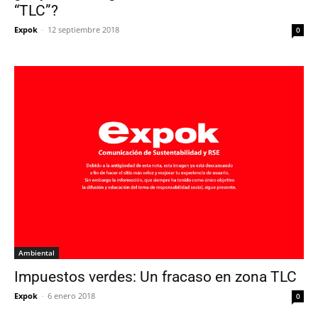
“TLC”?
Expok
-
12 septiembre 2018
0
Ambiental
Impuestos verdes: Un fracaso en zona TLC
Expok
-
6 enero 2018
0