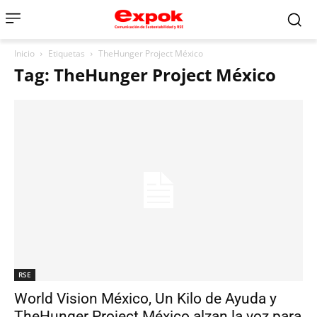
Inicio
Etiquetas
TheHunger Project México
Tag: TheHunger Project México
RSE
World Vision México, Un Kilo de Ayuda y
TheHunger Project México alzan la voz para